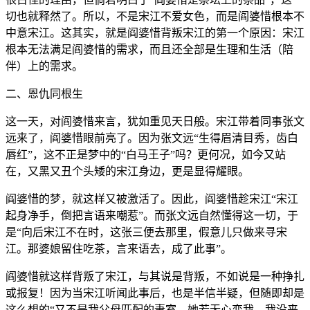
切也就释然了。所以，不是宋江不爱女色，而是阎婆惜根本不
中意宋江。这其实，就是阎婆惜背叛宋江的第一个原因：宋江
根本无法满足阎婆惜的需求，而且还全部是生理和生活（陪
伴）上的需求。
二、恩仇同根生
这一天，对阎婆惜来言，犹如重见天日般。宋江带着同事张文
远来了，阎婆惜眼前亮了。因为张文远“生得眉清目秀，齿白
唇红”，这不正是梦中的“白马王子”吗？更何况，如今又站
在，又黑又丑个头矮的宋江身边，更是显得耀眼。
阎婆惜的梦，就这样又被激活了。因此，阎婆惜趁宋江“宋江
起身净手，倒把言语来嘲惹”。而张文远自然懂得这一切，于
是“向后宋江不在时，这张三便去那里，假意儿只做来寻宋
江。那婆娘留住吃茶，言来语去，成了此事”。
阎婆惜就这样背叛了宋江，与其说是背叛，不如说是一种挣扎
或报复！因为当宋江听闻此事后，也是半信半疑，但随即却是
这么想的“又不是我父母匹配的妻室，她若无心恋我，我没来