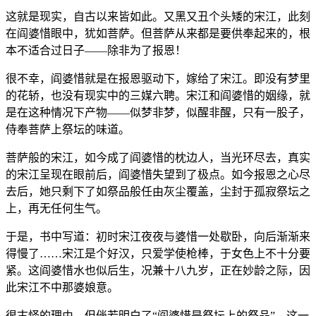
这就是现实，自古以来皆如此。又黑又丑个头矮的宋江，此刻
在阎婆惜眼中，犹如菩萨。但菩萨从来都是要供奉起来的，根
本不适合过日子——除非为了报恩！
很不幸，阎婆惜就是在报恩驱动下，嫁给了宋江。即没有梦里
的花轿，也没有现实中的三媒六聘。宋江和阎婆惜的姻缘，就
是在这种情况下产物——似梦非梦，似醒非醒，只有一股子，
侍奉菩萨上祭坛的味道。
菩萨般的宋江，如今成了阎婆惜的枕边人，当光环尽去，真实
的宋江呈现在眼前后，阎婆惜失望到了极点。如今报恩之心尽
去后，她只剩下了如祭品般任由灰尘覆盖，尘封于孤寂祭坛之
上，再无任何生气。
于是，书中写道：初时宋江夜夜与婆惜一处歇卧，向后渐渐来
得慢了……宋江是个好汉，只爱学使枪棒，于女色上不十分要
紧。这阎婆惜水也似后生，况兼十八九岁，正在妙龄之际，因
此宋江不中那婆娘意。
很古怪的理由，但倘若明白了“阎婆惜是祭坛上的祭品”，这一