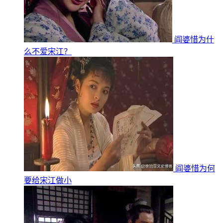
阎婆惜为什
么不爱宋江？
阎婆惜为何
要给宋江做小