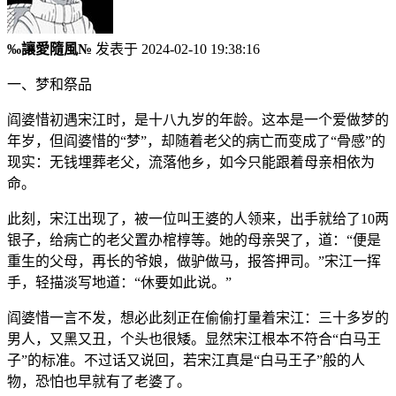
‰讓愛隨風№
发表于 2024-02-10 19:38:16
一、梦和祭品
阎婆惜初遇宋江时，是十八九岁的年龄。这本是一个爱做梦的
年岁，但阎婆惜的“梦”，却随着老父的病亡而变成了“骨感”的
现实：无钱埋葬老父，流落他乡，如今只能跟着母亲相依为
命。
此刻，宋江出现了，被一位叫王婆的人领来，出手就给了10两
银子，给病亡的老父置办棺椁等。她的母亲哭了，道：“便是
重生的父母，再长的爷娘，做驴做马，报答押司。”宋江一挥
手，轻描淡写地道：“休要如此说。”
阎婆惜一言不发，想必此刻正在偷偷打量着宋江：三十多岁的
男人，又黑又丑，个头也很矮。显然宋江根本不符合“白马王
子”的标准。不过话又说回，若宋江真是“白马王子”般的人
物，恐怕也早就有了老婆了。