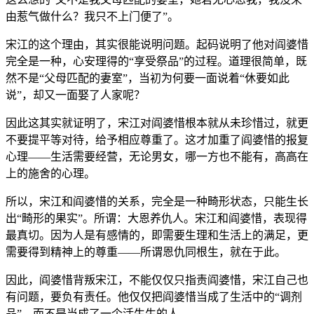
由惹气做什么？我只不上门便了”。
宋江的这个理由，其实很能说明问题。起码说明了他对阎婆惜
完全是一种，心安理得的“享受祭品”的过程。道理很简单，既
然不是“父母匹配的妻室”，当初为何要一面说着“休要如此
说”，却又一面娶了人家呢？
因此这其实就证明了，宋江对阎婆惜根本就从未珍惜过，就更
不要提平等对待，给予相应尊重了。这才加重了阎婆惜的报复
心理——生活需要经营，无论男女，哪一方也不能有，高高在
上的施舍的心理。
所以，宋江和阎婆惜的关系，完全是一种畸形状态，只能生长
出“畸形的果实”。所谓：大恩养仇人。宋江和阎婆惜，表现得
最真切。因为人是有感情的，即需要生理和生活上的满足，更
需要得到精神上的尊重——所谓恩仇同根生，就在于此。
因此，阎婆惜背叛宋江，不能仅仅只指责阎婆惜，宋江自己也
有问题，要负有责任。他仅仅把阎婆惜当成了生活中的“调剂
品”，而不是当成了一个活生生的人。