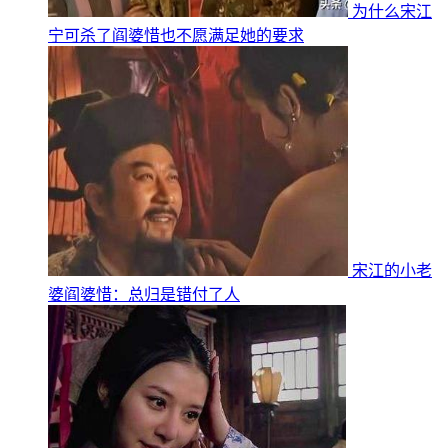
为什么宋江
宁可杀了阎婆惜也不愿满足她的要求
宋江的小老
婆阎婆惜：总归是错付了人