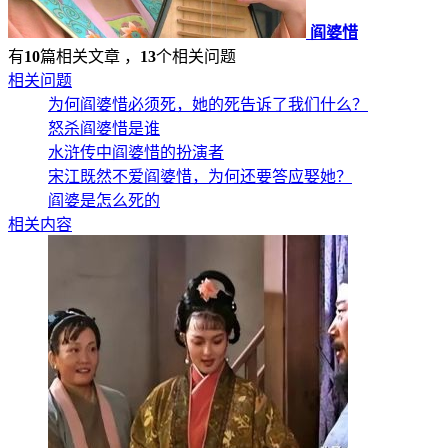
阎婆惜
有
10
篇相关文章 ，
13
个相关问题
相关问题
为何阎婆惜必须死，她的死告诉了我们什么？
怒杀阎婆惜是谁
水浒传中阎婆惜的扮演者
宋江既然不爱阎婆惜，为何还要答应娶她？
阎婆是怎么死的
相关内容