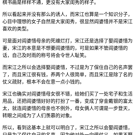
棋书画是样样不通，更没有大家闺秀的样子。
所以看起来并没有那么的诱人，而宋江也算是一个知识分子，
心目中理想的女子自然是大家闺秀，很显然阎婆惜并不是宋江
喜欢的类型。
可是面对阎婆惜母亲的死缠烂打，宋江还是选择了娶阎婆惜为
妻，宋江的本意是不想要阎婆惜的，可是如果不管阎婆惜的
话，自己及时雨的称号将会令世人耻笑。
而宋江之所以会选择娶阎婆惜，不过是为了保住自己的名声罢
了，而且宋江很有钱，养两个人很简单，而且宋江是除了名的
仗义疏财，根本不会在意一点小钱的。
宋江也确实对阎婆惜母女很不错，给她们买了一处宅子和生活
用品，还把阎婆惜好好的打扮了一番，变成了穿金戴银的富太
太，就连阎婆惜的母亲也不例外，母女俩人可谓是一步登天，
转眼之间成为了人们羡慕的对象。
所以，看到这基本上就可以明白了，宋江之所以会娶阎婆惜，
只是为了保住自己的名声，因为他对外一向很仗义，如果不娶