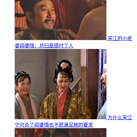
宋江的小老
婆阎婆惜：总归是错付了人
为什么宋江
宁可杀了阎婆惜也不愿满足她的要求