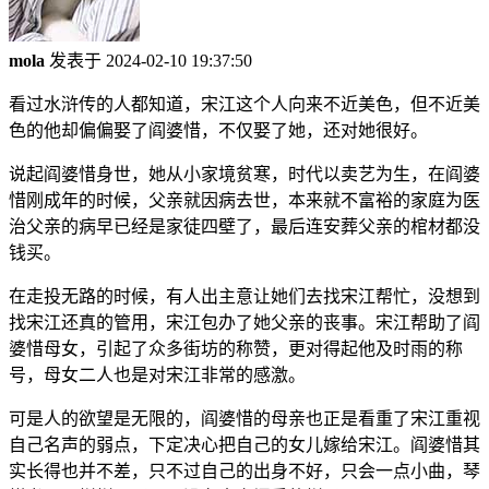
mola
发表于 2024-02-10 19:37:50
看过水浒传的人都知道，宋江这个人向来不近美色，但不近美
色的他却偏偏娶了阎婆惜，不仅娶了她，还对她很好。
说起阎婆惜身世，她从小家境贫寒，时代以卖艺为生，在阎婆
惜刚成年的时候，父亲就因病去世，本来就不富裕的家庭为医
治父亲的病早已经是家徒四壁了，最后连安葬父亲的棺材都没
钱买。
在走投无路的时候，有人出主意让她们去找宋江帮忙，没想到
找宋江还真的管用，宋江包办了她父亲的丧事。宋江帮助了阎
婆惜母女，引起了众多街坊的称赞，更对得起他及时雨的称
号，母女二人也是对宋江非常的感激。
可是人的欲望是无限的，阎婆惜的母亲也正是看重了宋江重视
自己名声的弱点，下定决心把自己的女儿嫁给宋江。阎婆惜其
实长得也并不差，只不过自己的出身不好，只会一点小曲，琴