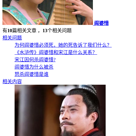
阎婆惜
有
10
篇相关文章 ，
13
个相关问题
相关问题
为何阎婆惜必须死，她的死告诉了我们什么？
《水浒传》阎婆惜和宋江是什么关系？
宋江因何杀阎婆惜?
阎婆惜为什么被杀
怒杀阎婆惜是谁
相关内容