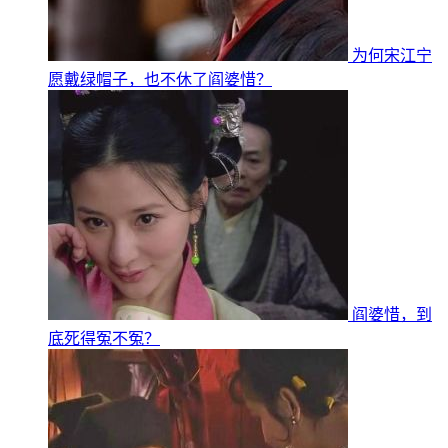
为何宋江宁
愿戴绿帽子，也不休了阎婆惜？
阎婆惜，到
底死得冤不冤？