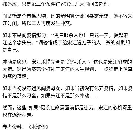
都答应，只是第三个条件得容宋江几天时间去办理。
阎婆惜是个市侩人物，她的精明算计此间暴露无疑，她不容宋
江时间，所以二人再度发生冲突。
如果不是阎婆惜那句：“‘黑三郎杀人也！’只这一声，提起宋
江这个念头来。”阎婆惜成了给宋江递刀子的人，杀的对象却
是自己。
冲动是魔鬼，宋江杀惜完全是“激情杀人”。这也是宋江酿成的
大错。这出凶案完全打乱了宋江的人生规划，一步步走上落草
为寇的道路。
如果当初没有遇见阎婆母女，如果当初没有包养婆惜，如果婆
惜不是那么刁蛮，如果宋江不是那么冲动……
然而，这些“如果”假设在命运面前都是徒劳。宋江的心机深重
也在逐渐积累。
参考资料：《水浒传》