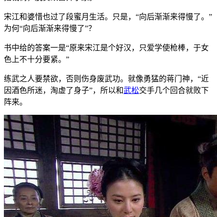
宋江和婆惜也过了段蜜月生活。只是，“向后渐渐来得慢了。”
为何“向后渐渐来得慢了”？
书中给的答案一是“原来宋江是个好汉，只爱学使枪棒，于女
色上不十分要紧。”
练武之人要禁欲，否则伤身废武功。就像勇猛的蒋门神，“近
因酒色所迷，淘虚了身子”，所以和
武松
交手几个回合就败下
阵来。