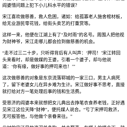
阎婆惜问题上犯下小儿科水平的错误？
宋江喜欢做慈善，救人危困，诸如：给孤寡老人施舍棺材板，
给无业游民零花钱，给街头卖艺的打重赏等。
这样一来，他便在江湖上有了“及时雨”的名号。周围人把他视
为财神爷，宋江走哪儿都会捡到做慈善的机会。
“走不过三二十步，只听得背后有人叫声：‘押司！’宋江转回
头来看时，却是做媒的王婆，引着一个婆子，却与他说
道：‘你有缘，做好事的押司来也！’”
这次做慈善的对象是东京流落郓城的一家三口，男主人病死
了，留下老婆女儿在异乡难为生计。宋江做好事不思考，直接
就打给对方一笔处理后事的钱和生活费。
受恩济的阎婆本来就想把女儿典出去挣笔衣食养老钱，正好遇
见宋江这位天降“财神”，便托媒人说合。“亏了宋押司救济，
无可报答他，与他做个亲眷来往。”