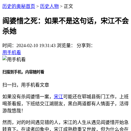
历史的奥秘首页
>
历史人物
> 正文
阎婆惜之死：如果不是这句话，宋江不会
杀她
时间：
2024-02-10 19:31:43
浏览量：
分享到：
用手机看
扫描到手机，内容随时看
扫一扫，用手机看文章
如果没有杀阎婆惜一案，
宋江
可能还在郓城县衙门工作，上班
喝茶看报，下班结交江湖朋友，黑白两道都有人情面子，活得
游哉悠哉！
然而，对的时间遇见错的人，宋江的人生从遇见阎婆惜开始急
转直下。在读者印象中，宋江成熟稳重又世故，但为什么会在