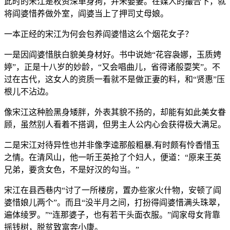
此时的宋江是枚资深单身狗，并未娶妻。在媒人的撮合下，就
将阎婆惜养做外室，阎婆当上了押司丈母娘。
一本正经的宋江为何会包养阎婆惜这么个烟花女子？
一是因阎婆惜肤白貌美身材好。书中说她“花容袅娜，玉质娉
婷”，正是十八岁的妙龄，“又会唱曲儿，省得诸般耍笑”。不
过在古代，这女人的资质一看就不是做正妻的料，和“贤惠”压
根儿不沾边。
像宋江这种脸黑身矮胖，外表其貌不扬的，却能有如此美女眷
顾，虽然别人看着不搭调，但男主人公内心会获得极大满足。
二是宋江对待异性也并非像李逵那般粗暴,有时颇有怜香惜玉
之情。在清风山，他一听王英抢了个妇人，便道：“原来王英
兄弟，要贪女色，不是好汉的勾当。”
宋江在县西巷内“讨了一所楼房，置办些家火什物，安顿了阎
婆惜娘儿两个”。而且“没半月之间，打扮得阎婆惜满头珠翠，
遍体绫罗。”“连那婆子，也有若干头面衣服。”阎家母女背靠
摇钱树，脱贫致富奔小康。