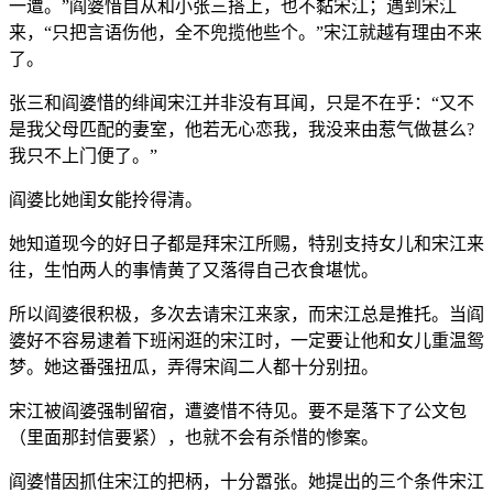
一遭。”阎婆惜自从和小张三搭上，也不黏宋江；遇到宋江
来，“只把言语伤他，全不兜揽他些个。”宋江就越有理由不来
了。
张三和阎婆惜的绯闻宋江并非没有耳闻，只是不在乎：“又不
是我父母匹配的妻室，他若无心恋我，我没来由惹气做甚么?
我只不上门便了。”
阎婆比她闺女能拎得清。
她知道现今的好日子都是拜宋江所赐，特别支持女儿和宋江来
往，生怕两人的事情黄了又落得自己衣食堪忧。
所以阎婆很积极，多次去请宋江来家，而宋江总是推托。当阎
婆好不容易逮着下班闲逛的宋江时，一定要让他和女儿重温鸳
梦。她这番强扭瓜，弄得宋阎二人都十分别扭。
宋江被阎婆强制留宿，遭婆惜不待见。要不是落下了公文包
（里面那封信要紧），也就不会有杀惜的惨案。
阎婆惜因抓住宋江的把柄，十分嚣张。她提出的三个条件宋江