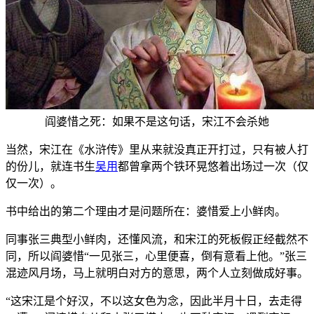
阎婆惜之死：如果不是这句话，宋江不会杀她
当然，宋江在《水浒传》里从来就没真正开打过，只有被人打
的份儿，就连书生
吴用
都曾拿两个铁环晃悠着出场过一次（仅
仅一次）。
书中给出的第二个理由才是问题所在：婆惜爱上小鲜肉。
同事张三典型小鲜肉，还懂风流，和宋江的死板假正经截然不
同，所以阎婆惜“一见张三，心里便喜，倒有意看上他。”张三
混迹风月场，马上就明白对方的意思，两个人立刻做成好事。
“这宋江是个好汉，不以这女色为念，因此半月十日，去走得