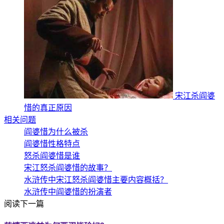
宋江杀阎婆
惜的真正原因
相关问题
阎婆惜为什么被杀
阎婆惜性格特点
怒杀阎婆惜是谁
宋江怒杀阎婆惜的故事？
水浒传中宋江怒杀阎婆惜主要内容概括？
水浒传中阎婆惜的扮演者
阅读下一篇