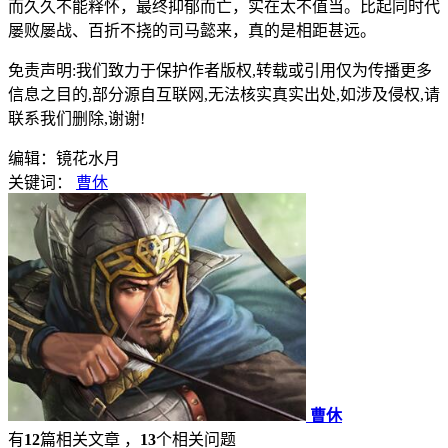
而久久不能释怀，最终抑郁而亡，实在太不值当。比起同时代
屡败屡战、百折不挠的司马懿来，真的是相距甚远。
免责声明:我们致力于保护作者版权,转载或引用仅为传播更多
信息之目的,部分源自互联网,无法核实真实出处,如涉及侵权,请
联系我们删除,谢谢!
编辑：镜花水月
关键词：
曹休
曹休
有
12
篇相关文章 ，
13
个相关问题