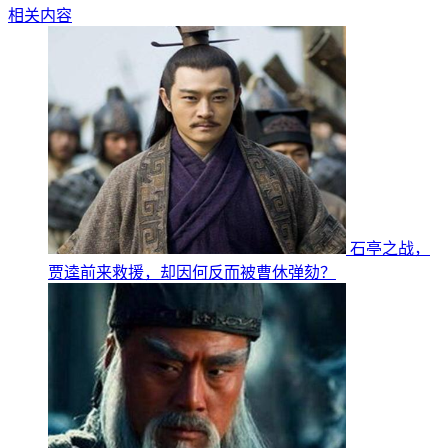
相关内容
石亭之战，
贾逵前来救援，却因何反而被曹休弹劾？