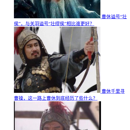
曹休谥号“壮
侯”，与关羽谥号“壮缪侯”相比谁更好？
曹休千里寻
曹操，这一路上曹休到底经历了些什么？