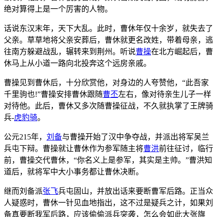
绝对算得上是一个厉害的人物。
话说东汉末年，天下大乱。此时，曹休年仅十余岁，就失去了
父亲。草草地将父亲安葬后，曹休就更名改姓，带着母亲，逃
往南方躲避战乱，辗转来到荆州。听说
曹操
在北方崛起后，曹
休马上从小道一路向北投奔这个远房亲戚。
曹操见到曹休后，十分欣赏他，对身边的人夸赞他，“此吾家
千里驹也!”曹操安排曹休跟随
曹丕
左右，像对待亲生儿子一样
对待他。此后，曹休又多次随曹操征战，不久就执掌了王牌骑
兵-
虎豹骑
。
公元215年，
刘备
与曹操开始了汉中争夺战，并派出将军吴兰
兵屯下辩。曹操就让曹休作为参军随主将
曹洪
前往征讨，临行
前，曹操交代曹休，“你名义上是参军，其实是主帅。”曹洪知
道后，就将军中大小事务都让曹休决断。
继而刘备派
张飞
兵屯固山，并放出话来要断曹军后路。正当众
人疑惑时，曹休一针见血地指出，这不过是疑兵之计，如果刘
备真要断我军后路，应该偷偷派兵突袭，怎么会如此大张旗