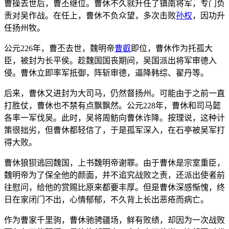
曹操去世后，曹丕继位。曹休不久就升任了镇南将军，专门负
责对吴作战。在任上，曹休不负众望，多次击败
孙权
，因功升
任扬州牧。
公元226年，曹丕去世，魏明帝
曹叡
即位，曹休作为托孤大
臣，被封为长平侯。趁魏国国丧期间，吴国派出将军审德入
侵。曹休立即率军抵御，阵斩审德，逼降韩综、翟丹等。
后来，曹休又进封为大司马，仍然督扬州。可能由于之前一直
打胜仗，曹休也不禁有点飘飘然。公元228年，曹休和司马懿
各率一军伐吴。此时，吴将周鲂向曹休诈降。按理说，这种计
策很拙劣，但曹休都轻信了，于是孤军深入，在石亭被吴军打
得大败。
曹休狼狈逃回魏国，上书魏明帝谢罪。由于曹休是宗室重臣，
魏明帝为了保全他的颜面，并不追究战败之责，还派出使者前
往慰问，给他的赏赐比原来都要丰厚。但是曹休深感惭愧，终
日在家闭门不出，心情郁郁，不久背上长出恶疮而病亡。
作为曹家千里驹，曹休驰骋疆场，鲜有败绩，却因为一次战败