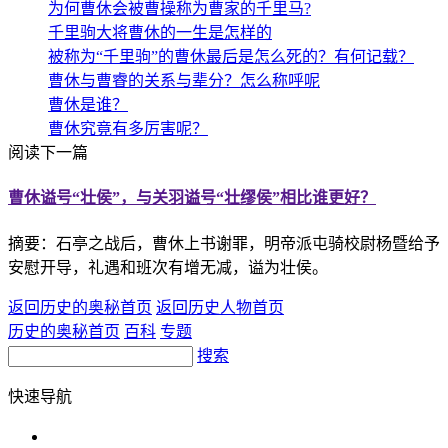
为何曹休会被曹操称为曹家的千里马?
千里驹大将曹休的一生是怎样的
被称为“千里驹”的曹休最后是怎么死的？有何记载？
曹休与曹睿的关系与辈分？怎么称呼呢
曹休是谁？
曹休究竟有多厉害呢？
阅读下一篇
曹休谥号“壮侯”，与关羽谥号“壮缪侯”相比谁更好？
摘要：石亭之战后，曹休上书谢罪，明帝派屯骑校尉杨暨给予
安慰开导，礼遇和班次有增无减，谥为壮侯。
返回历史的奥秘首页
返回历史人物首页
历史的奥秘首页
百科
专题
搜索
快速导航