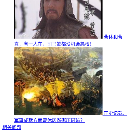
曹休和曹
真，有一人在，司马懿都没机会篡权！
正史记载，
军事成就方面曹休居然碾压周瑜？
相关问题