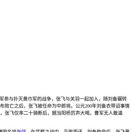
军参与扑灭黄巾军的战争，张飞与关羽一起加入，随刘备辗转
布败亡之后，张飞被任命为中郎将。公元200年刘备衣带诏事情
时，张飞仅率二十骑断后，据当阳桥厉声大喝，曹军无人敢逼
魏国名将
张郃
。在武都之战中，兵败而还。刘备称帝后，张飞晋