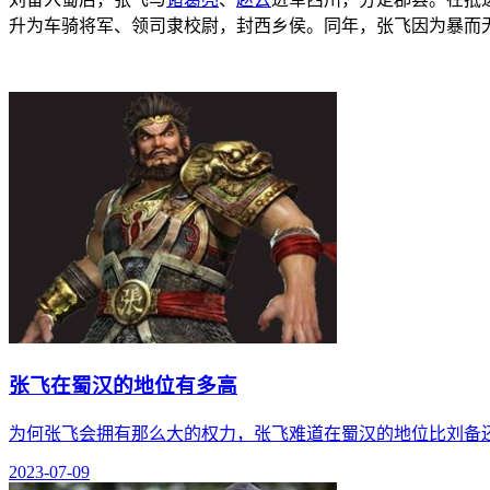
升为车骑将军、领司隶校尉，封西乡侯。同年，张飞因为暴而
张飞在蜀汉的地位有多高
为何张飞会拥有那么大的权力，张飞难道在蜀汉的地位比刘备
2023-07-09