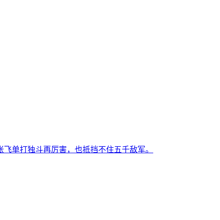
算张飞单打独斗再厉害，也抵挡不住五千敌军。