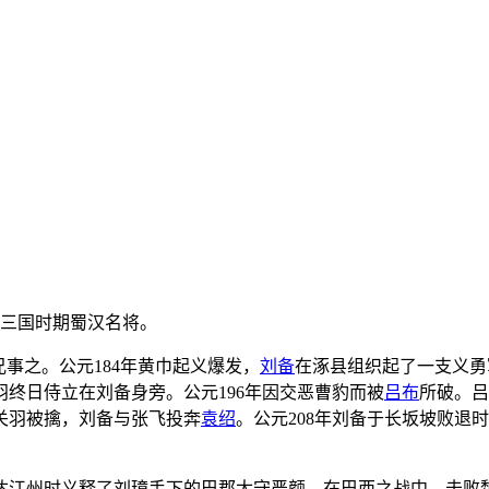
，三国时期蜀汉名将。
兄事之。公元184年黄巾起义爆发，
刘备
在涿县组织起了一支义勇
终日侍立在刘备身旁。公元196年因交恶曹豹而被
吕布
所破。吕
关羽被擒，刘备与张飞投奔
袁绍
。公元208年刘备于长坂坡败退
达江州时义释了刘璋手下的巴郡太守严颜。在巴西之战中，击败