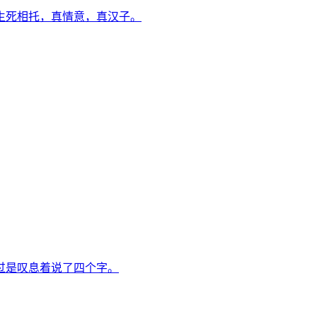
生死相托，真情意，真汉子。
过是叹息着说了四个字。