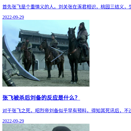
首先张飞是个重情义的人。刘关张在涿君相识，桃园三结义，
2022-09-29
张飞被杀后刘备的反应是什么？
对于张飞之死，昭烈帝刘备似乎早有预料，得知其死讯后，不
2022-09-29