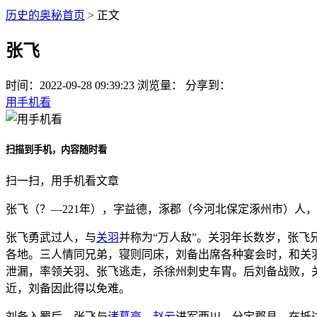
历史的奥秘首页
> 正文
张飞
时间：
2022-09-28 09:39:23
浏览量：
分享到：
用手机看
扫描到手机，内容随时看
扫一扫，用手机看文章
张飞（？—221年），字益德，涿郡（今河北保定涿州市）人
张飞勇武过人，与
关羽
并称为“万人敌”。关羽年长数岁，张飞
各地。三人情同兄弟，寝则同床，刘备出席各种宴会时，和关羽
泄漏，率领关羽、张飞逃走，杀徐州刺史车胄。后刘备战败，
近，刘备因此得以免难。
刘备入蜀后，张飞与
诸葛亮
、
赵云
进军西川，分定郡县。在抵