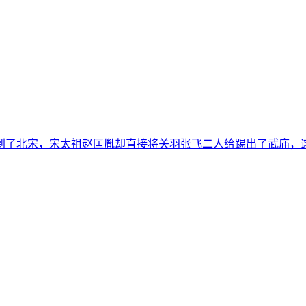
到了北宋，宋太祖赵匡胤却直接将关羽张飞二人给踢出了武庙，