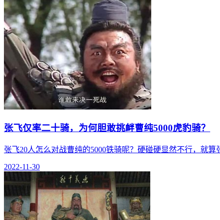
张飞仅率二十骑，为何胆敢挑衅曹纯5000虎豹骑？
张飞20人怎么对战曹纯的5000铁骑呢？硬碰硬显然不行，就
2022-11-30