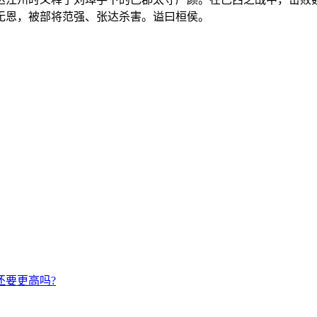
无恩，被部将范强、张达杀害。谥曰桓侯。
还要更高吗?