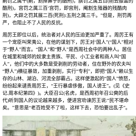
劓罚之属千(劓，割掉鼻子的酷刑)，膑罚之属五百(削去膝盖的
酷刑)，宫罚之属三百‘宫罚，即宫刑，阉割生殖器的残酷肉
刑)，大辟之罚其展二百(死刑):五刑之属三千。”但是，刑罚再
严，也阻止不了人民的反抗。
周厉王即位以后，统治者对人民的压迫更加严重了。周厉王有
一个宠臣叫荣夷公，在他的谋划下，厉王对‘国人”(“国人”相对
于“野人”而言。“国人”和“野人”是西周社会中的两种人。居住
在城里和城郊的奴隶主贵族、平民、小工业者和商人叫“国
人”，他们中的大多数是受剥削的劳动者，住在野外的农夫叫
“野人”)横征暴敛，加重剥削，实行“专利”，即把“国人”赖以生
存的山林、湖泊、河流全部霸占。这样便激起的“国人”愤怒，
纷纷起来谴责周厉王，“王行暴虐侈傲，国人谤王”。(见《史
记.周本纪第四》)。大臣召公(名虎，是西周初年召公奭的后
代)听到国人的议论越来越多，便进宫劝谏厉王说:“民不堪命
矣。”意思是“老百姓受不了啦，这样下去，恐怕要出乱子”。