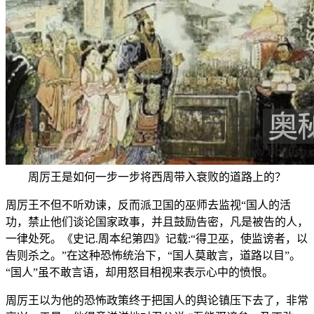
周厉王是如何一步一步将西周带入衰败的道路上的？
周厉王不但不听劝谏，反而派卫国的巫师去监视“国人的活
功，禁止他们谈论国家政事，并且鼓励告密，凡是被告的人，
一律处死。《史记.周本纪第四》记载:“得卫巫，使监谤者，以
告则杀之。”在这种恐怖统治下，“国人莫敢言，道路以目”。
“国人”虽不敢言语，却用怒目相视来表示心中的愤恨。
周厉王以为他的恐怖政策终于把国人的舆论镇压下去了，非常