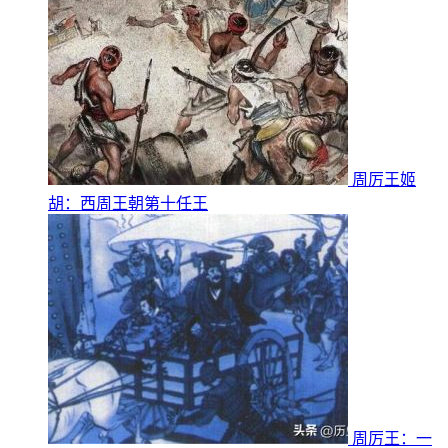
周厉王姬
胡：西周王朝第十任王
周厉王：一