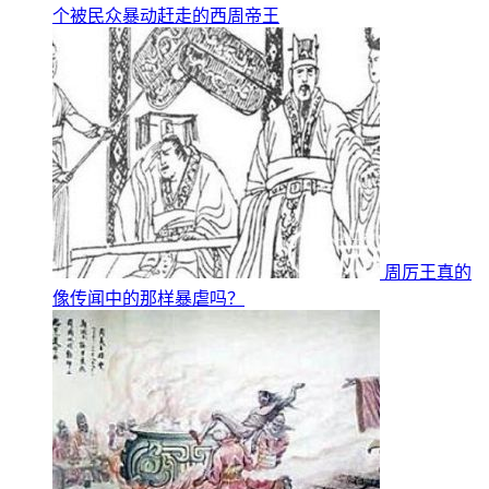
个被民众暴动赶走的西周帝王
周厉王真的
像传闻中的那样暴虐吗？