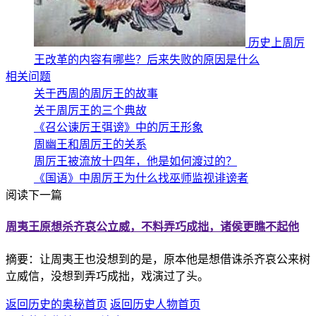
历史上周厉
王改革的内容有哪些？后来失败的原因是什么
相关问题
关于西周的周厉王的故事
关于周厉王的三个典故
《召公谏厉王弭谤》中的厉王形象
周幽王和周厉王的关系
周厉王被流放十四年，他是如何渡过的？
《国语》中周厉王为什么找巫师监视诽谤者
阅读下一篇
周夷王原想杀齐哀公立威，不料弄巧成拙，诸侯更瞧不起他
摘要：让周夷王也没想到的是，原本他是想借诛杀齐哀公来树
立威信，没想到弄巧成拙，戏演过了头。
返回历史的奥秘首页
返回历史人物首页