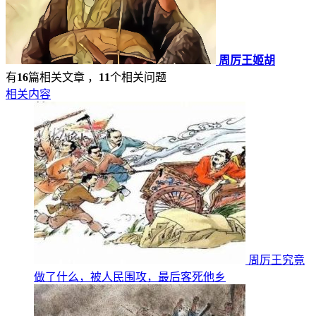
周厉王姬胡
有
16
篇相关文章 ，
11
个相关问题
相关内容
周厉王究竟
做了什么，被人民围攻，最后客死他乡