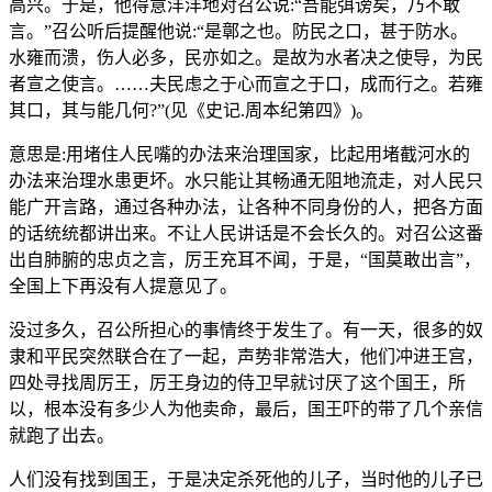
高兴。于是，他得意洋洋地对召公说:“吾能弭谤矣，乃不敢
言。”召公听后提醒他说:“是鄣之也。防民之口，甚于防水。
水雍而溃，伤人必多，民亦如之。是故为水者决之使导，为民
者宣之使言。……夫民虑之于心而宣之于口，成而行之。若雍
其口，其与能几何?”(见《史记.周本纪第四》)。
意思是:用堵住人民嘴的办法来治理国家，比起用堵截河水的
办法来治理水患更坏。水只能让其畅通无阻地流走，对人民只
能广开言路，通过各种办法，让各种不同身份的人，把各方面
的话统统都讲出来。不让人民讲话是不会长久的。对召公这番
出自肺腑的忠贞之言，厉王充耳不闻，于是，“国莫敢出言”，
全国上下再没有人提意见了。
没过多久，召公所担心的事情终于发生了。有一天，很多的奴
隶和平民突然联合在了一起，声势非常浩大，他们冲进王宫，
四处寻找周厉王，厉王身边的侍卫早就讨厌了这个国王，所
以，根本没有多少人为他卖命，最后，国王吓的带了几个亲信
就跑了出去。
人们没有找到国王，于是决定杀死他的儿子，当时他的儿子已