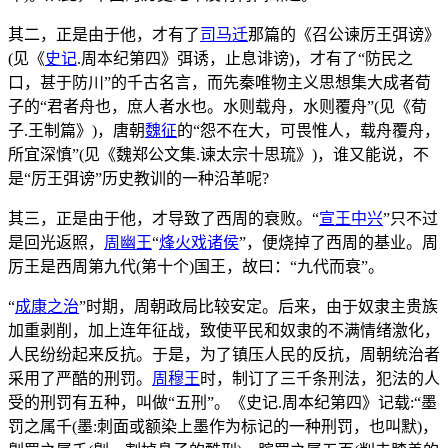
其二，正是由于他，才有了
司马迁
那篇的《召公谏厉王弭谤》
(见《
史记
.周本纪第四》弭诱，止息诽谤)，才有了“防民之
口，甚于防川”的千古名言，而先秦唯物主义思想集大成者荀
子的“君者舟也，庶人者水也。水则载舟，水则覆舟”(见《荀
子.王制篇》)，唐朝
魏征
的“怨不在大，可畏惟人，载舟覆舟，
所宜深慎”(见《魏郑公文集.谏太宗十思琉》)，谁又能说，不
是“厉王弭谤”历史教训的一种沿革呢?
其三，正是由于他，才导致了西周的衰败。“
宣王中兴
”只不过
是回光返照，
周幽王
“
烽火戏诸侯
”，便烧掉了西周的基业。周
厉王是西周第九代(第十个)国王，故曰：“九代而衰”。
“
成康之治
”时期，周朝政局比较安定。后来，由于奴隶主贵族
加重剥削，加上连年征战，致使平民和奴隶的不满情绪激化，
人民纷纷起来反抗。于是，为了镇压人民的反抗，周朝统治者
采用了严酷的刑罚。
周穆王
时，制订了三千条刑法，犯法的人
受的刑罚有五种，叫做“五刑”。《史记.周本纪第四》记载:“墨
罚之属千(墨:刺面或额染上墨作为标记的一种刑罚，也叫默)，