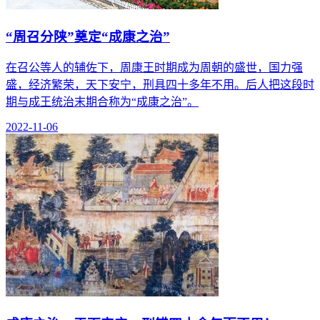
“周召分陕”奠定“成康之治”
在召公等人的辅佐下，周康王时期成为周朝的盛世，国力强
盛，经济繁荣，天下安宁，刑具四十多年不用。后人把这段时
期与成王统治末期合称为“成康之治”。
2022-11-06