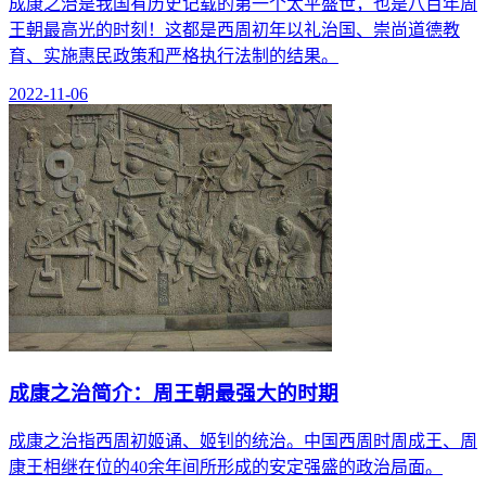
成康之治是我国有历史记载的第一个太平盛世，也是八百年周
王朝最高光的时刻！这都是西周初年以礼治国、崇尚道德教
育、实施惠民政策和严格执行法制的结果。
2022-11-06
成康之治简介：周王朝最强大的时期
成康之治指西周初姬诵、姬钊的统治。中国西周时周成王、周
康王相继在位的40余年间所形成的安定强盛的政治局面。