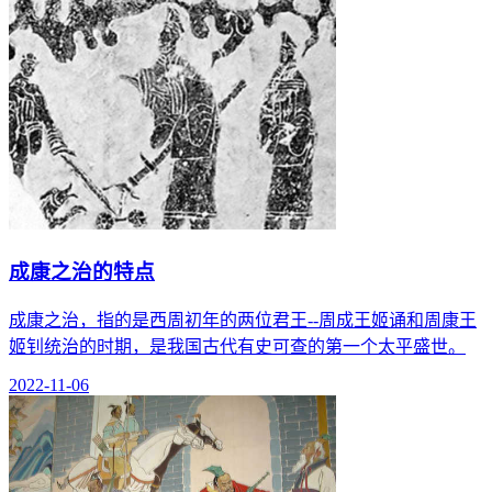
成康之治的特点
成康之治，指的是西周初年的两位君王--周成王姬诵和周康王
姬钊统治的时期，是我国古代有史可查的第一个太平盛世。
2022-11-06