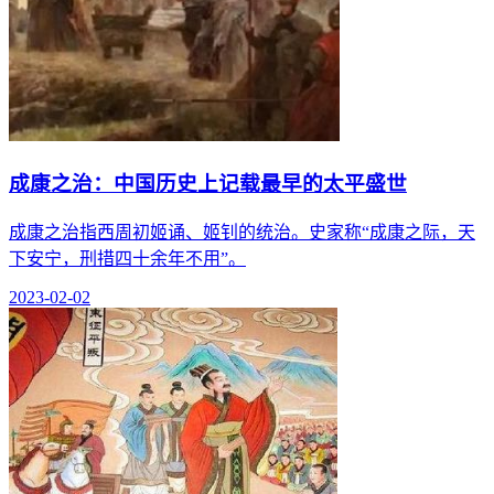
成康之治：中国历史上记载最早的太平盛世
成康之治指西周初姬诵、姬钊的统治。史家称“成康之际，天
下安宁，刑措四十余年不用”。
2023-02-02