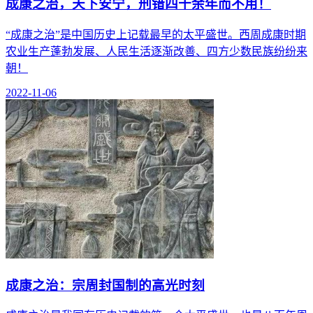
成康之治，天下安宁，刑错四十余年而不用！
“成康之治”是中国历史上记载最早的太平盛世。西周成康时期
农业生产蓬勃发展、人民生活逐渐改善、四方少数民族纷纷来
朝！
2022-11-06
成康之治：宗周封国制的高光时刻