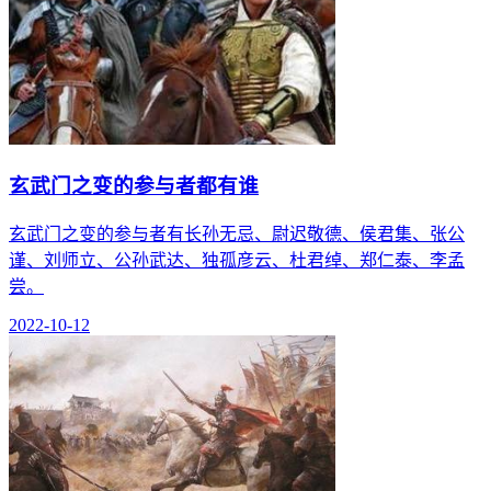
玄武门之变的参与者都有谁
玄武门之变的参与者有长孙无忌、尉迟敬德、侯君集、张公
谨、刘师立、公孙武达、独孤彦云、杜君绰、郑仁泰、李孟
尝。
2022-10-12