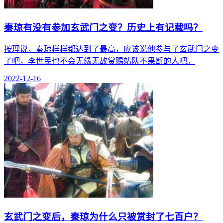
秦琼有没有参加玄武门之变？历史上有记载吗？
按理说，秦琼样样都达到了最高，应该说他参与了玄武门之变
了吧，李世民也不会无缘无故赏赐站队不果断的人吧。
2022-12-16
玄武门之变后，秦琼为什么只被赏封了七百户？