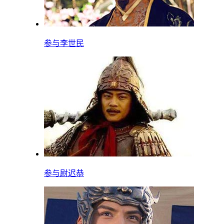
参与
李世民
参与
尉迟恭