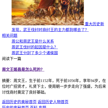
重大历史新
发现，武王伐纣时商纣王的主力都到哪去了？
相关问题
周公和周武王是什么关系
周武王伐纣的起因是什么？
周武王分封了多少个诸侯国
阅读下一篇
周文王姬昌是怎么死的？
摘要：周文王，生于前1152年，死于前1056年，享年94岁，在
位时广招贤才，礼贤下士，使周朝一步步走向了强盛，为后来
讨伐商纣奠定了良好基础。
返回历史的奥秘首页
返回历史人物首页
历史的奥秘首页
百科
专题