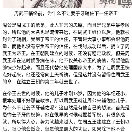
周武王临终前，为什么不让姜子牙辅佐下一任帝王
周公是周武王的弟弟，此人非常的忠厚，而且是兄弟中最孝顺
的，所以他的大名也是流传甚远，在周武王继位以后，他就被
封为了辅相，受到了帝王的信任，不管是大事小事都会跟他商
量，而他也没有辜负帝王的信任，在伐纣成功以后，拥立了周
武王为帝王。在王朝刚建立的时候，还没有稳定政权，但是周
武王却在这时候卧病在床，他不仅关心帝王的病情，希望他能
够快点好起来，而且还代替他处理国家大事，为了让周武王快
点好起来，他还经常向上天祈祷，但是这并没有留得住周武王
的命，在建立王朝的第二年就去世了。
在帝王去世的时候，他的儿子才刚13岁，因为他的年纪还小，
根本处理不好那些政事，所以周武王就让周公来辅佐他儿子，
为什么不让姜子牙辅佐呢？这自然是有他自己的想法。首先是
忌惮姜子牙的权势，他在很早的时候就握着军权，有很多成
就，所以得人心，势力就越来越大，在周五王建建立了王朝以
后，担心他会叛变，但是他是最大的功臣，如果除掉他不合