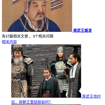
周武王姬发
有
17
篇相关文章 ，
3
个相关问题
相关内容
周武王伐纣
后，商朝王室结局如何？